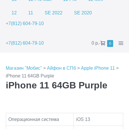
12
11
SE 2022
SE 2020
+7(812) 604-79-10
Shopping
Men
+7(812) 604-79-10
0 р.
-
Items
0
in
Cart
Togg
Cart
Магазин "Мобис"
>
Айфон в СПб
>
Apple iPhone 11
>
iPhone 11 64GB Purple
iPhone 11 64GB Purple
Операционная система
iOS 13