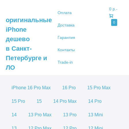
Shopping
0 р.
-
Оплата
Cart
оригинальные
Items
0
Доставка
iPhone
in
Cart
Гарантия
дешево
в Санкт-
Контакты
Петербурге и
Trade-in
ЛО
iPhone 16 Pro Max
16 Pro
15 Pro Max
15 Pro
15
14 Pro Max
14 Pro
14
13 Pro Max
13 Pro
13 Mini
13
12 Pro Max
12 Pro
12 Mini