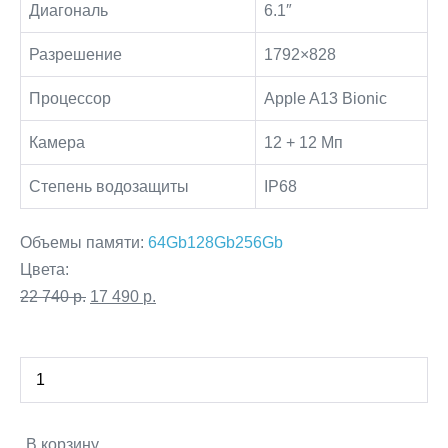
Диагональ
6.1″
Разрешение
1792×828
Процессор
Apple A13 Bionic
Камера
12 + 12 Мп
Cтепень водозащиты
IP68
Объемы памяти:
64Gb
128Gb
256Gb
Цвета:
Первоначальная
Текущая
22 740
р.
17 490
р.
цена
цена:
Количество
составляла
17
Decrease
товара
22
490 р..
quantity
iPhone
740 р..
11
Increase
В корзину