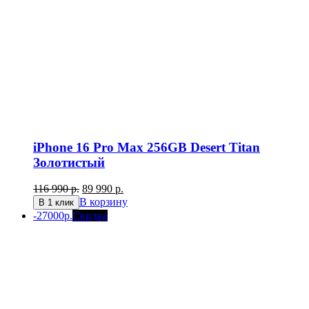
iPhone 16 Pro Max 256GB Desert Titan
Золотистый
Первоначальная
Текущая
116 990
р.
89 990
р.
цена
цена:
В корзину
В 1 клик
составляла
89
-27000р.
Скидка
116
990 р..
990 р..