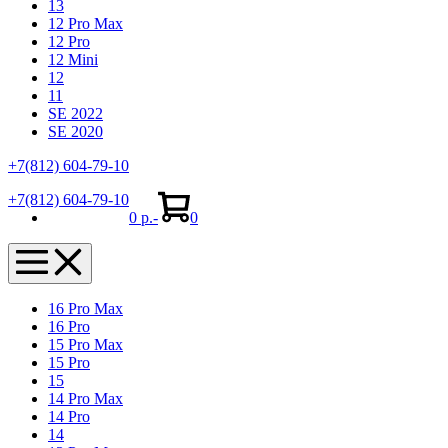
13
12 Pro Max
12 Pro
12 Mini
12
11
SE 2022
SE 2020
+7(812) 604-79-10
Shopping
Items
+7(812) 604-79-10
Cart
in
0 р.
-
0
Cart
Menu
Toggle
16 Pro Max
16 Pro
15 Pro Max
15 Pro
15
14 Pro Max
14 Pro
14