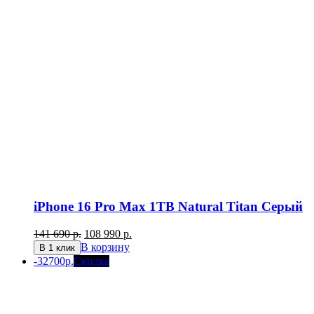
iPhone 16 Pro Max 1TB Natural Titan Серый
Первоначальная
Текущая
141 690
р.
108 990
р.
цена
цена:
В корзину
В 1 клик
составляла
108
-32700р.
Скидка
141
990 р..
690 р..