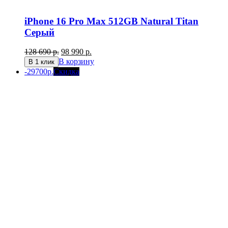
iPhone 16 Pro Max 512GB Natural Titan
Серый
Первоначальная
Текущая
128 690
р.
98 990
р.
цена
цена:
В корзину
В 1 клик
составляла
98
-29700р.
Скидка
128
990 р..
690 р..