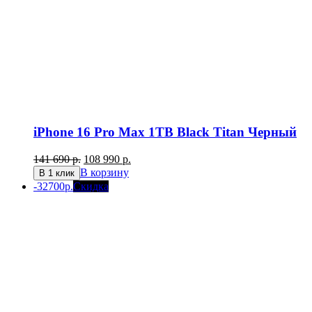
iPhone 16 Pro Max 1TB Black Titan Черный
Первоначальная
Текущая
141 690
р.
108 990
р.
цена
цена:
В корзину
В 1 клик
составляла
108
-32700р.
Скидка
141
990 р..
690 р..