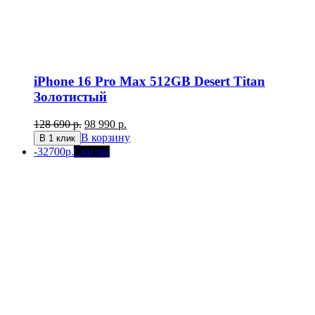
iPhone 16 Pro Max 512GB Desert Titan
Золотистый
Первоначальная
Текущая
128 690
р.
98 990
р.
цена
цена:
В корзину
В 1 клик
составляла
98
-32700р.
Скидка
128
990 р..
690 р..