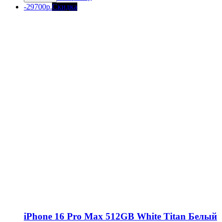
составляла
98
-29700р.
Скидка
128
990 р..
690 р..
iPhone 16 Pro Max 512GB White Titan Белый