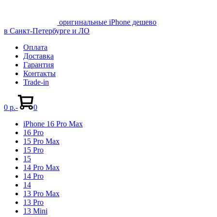
оригинальные iPhone дешево
в Санкт-Петербурге и ЛО
Оплата
Доставка
Гарантия
Контакты
Trade-in
Shopping
Items
Cart
in
0 р.
-
0
Cart
iPhone 16 Pro Max
16 Pro
15 Pro Max
15 Pro
15
14 Pro Max
14 Pro
14
13 Pro Max
13 Pro
13 Mini