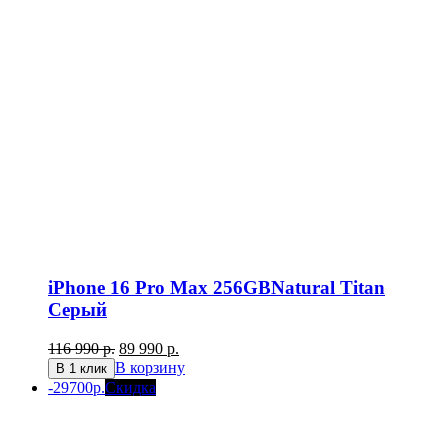
iPhone 16 Pro Max 256GBNatural Titan
Серый
Первоначальная
Текущая
116 990
р.
89 990
р.
цена
цена:
В корзину
В 1 клик
составляла
89
-29700р.
Скидка
116
990 р..
990 р..