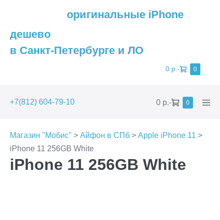
оригинальные iPhone
дешево
в Санкт-Петербурге и ЛО
Shopping
0 р.
-
Items
0
in
Cart
Cart
Shopping
Men
+7(812) 604-79-10
0 р.
-
Items
0
in
Cart
Togg
Cart
Магазин "Мобис"
>
Айфон в СПб
>
Apple iPhone 11
>
iPhone 11 256GB White
iPhone 11 256GB White