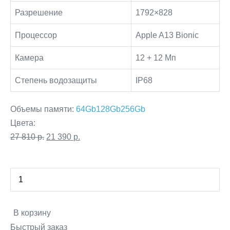
Разрешение
1792×828
Процессор
Apple A13 Bionic
Камера
12 + 12 Мп
Cтепень водозащиты
IP68
Объемы памяти:
64Gb
128Gb
256Gb
Цвета:
Первоначальная
Текущая
27 810
р.
21 390
р.
цена
цена:
Количество
составляла
21
Decrease
товара
27
390 р..
quantity
iPhone
810 р..
11
Increase
В корзину
256GB
quantity
Быстрый заказ
White