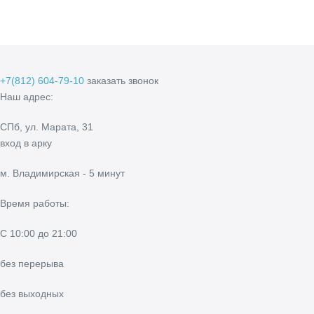
Первоначальная
Текущая
27 810
р.
21 390
р.
цена
цена:
В 1 клик
В корзину
составляла
21
27
390 р..
810 р..
+7(812) 604-79-10
заказать звонок
Наш адрес:
СПб, ул. Марата, 31
вход в арку
м. Владимирская - 5 минут
Время работы:
С 10:00 до 21:00
без перерыва
без выходных