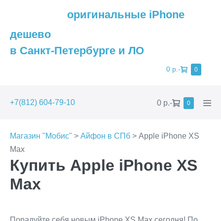
оригинальные iPhone
дешево
в Санкт-Петербурге и ЛО
Shopping
0 р.
-
Items
0
in
Cart
Cart
Shopping
Men
+7(812) 604-79-10
0 р.
-
Items
0
in
Cart
Togg
Cart
Магазин "Мобис"
>
Айфон в СПб
> Apple iPhone XS
Max
Купить Apple iPhone XS
Max
Порадуйте себя новым iPhone XS Max сегодня! По