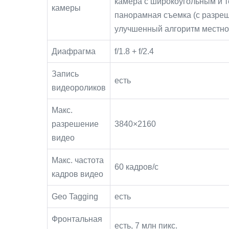
камера с широкоугольным и т
камеры
панорамная съемка (с разре
улучшенный алгоритм местной
Диафрагма
f/1.8 + f/2.4
Запись
есть
видеороликов
Макс.
разрешение
3840×2160
видео
Макс. частота
60 кадров/с
кадров видео
Geo Tagging
есть
Фронтальная
есть, 7 млн пикс.