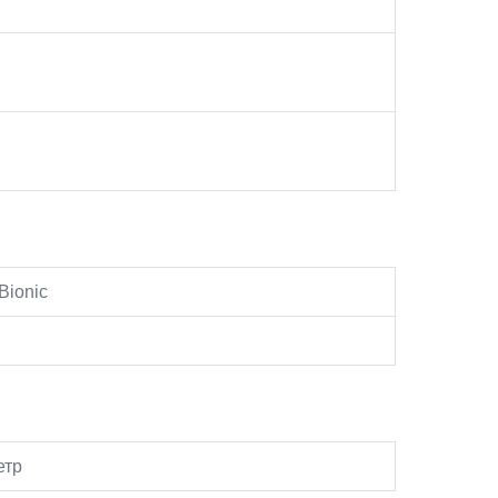
Bionic
етр