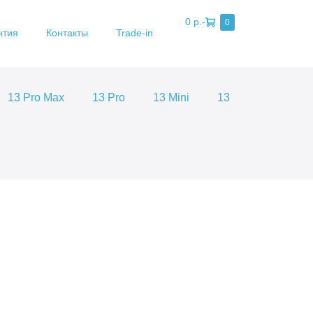
Shopping
0 р.
-
Items
0
нтия
Контакты
Trade-in
in
Cart
Cart
13 Pro Max
13 Pro
13 Mini
13