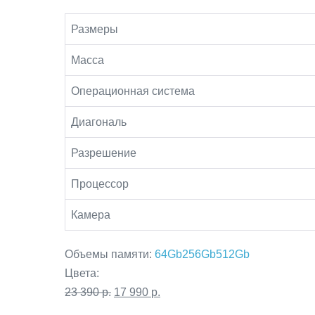
Размеры
Масса
Операционная система
Диагональ
Разрешение
Процессор
Камера
Объемы памяти:
64Gb
256Gb
512Gb
Цвета:
Первоначальная
Текущая
23 390
р.
17 990
р.
цена
цена: