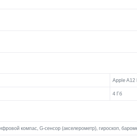
Apple A12 
4 Гб
фровой компас, G-сенсор (акселерометр), гироскоп, баром