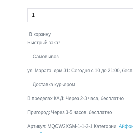
Количество
составляла
17
Decrease
товара
23
990 р..
quantity
iPhone
390 р..
XS
Increase
В корзину
256GB
quantity
Быстрый заказ
Space
Gray
Самовывоз
/
Серый
ул. Марата, дом 31:
Сегодня с 10 до 21:00, бес
космос
Доставка курьером
В пределах КАД:
Через 2-3 часа, бесплатно
Пригород:
Через 3-5 часов, бесплатно
Артикул:
MQCW2XSM-1-1-2-1
Категории:
Айфон