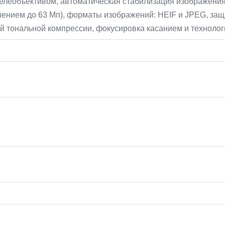
елеобъективом, автоматическая стабилизация изображения,
шением до 63 Мп), форматы изображений: HEIF и JPEG, за
 тональной компрессии, фокусировка касанием и технологи