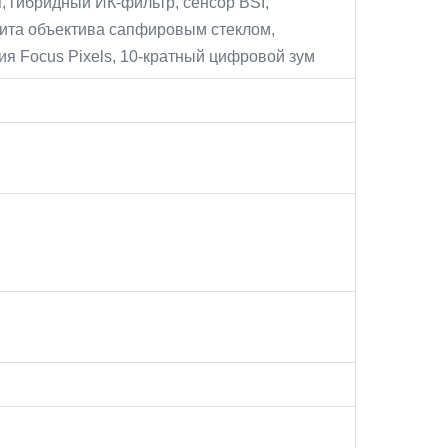
 гибридный ИК-фильтр, сенсор BSI,
щита объектива сапфировым стеклом,
я Focus Pixels, 10-кратный цифровой зум