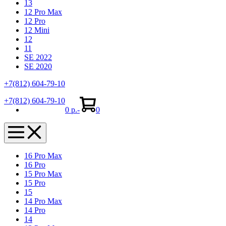
13
12 Pro Max
12 Pro
12 Mini
12
11
SE 2022
SE 2020
+7(812) 604-79-10
Shopping
Items
+7(812) 604-79-10
Cart
in
0 р.
-
0
Cart
Menu
Toggle
16 Pro Max
16 Pro
15 Pro Max
15 Pro
15
14 Pro Max
14 Pro
14