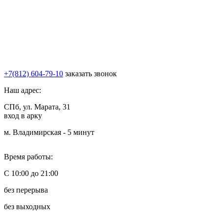
iPhone SE 2020 256GB Red / Красный
Первоначальная
Текущая
22 090
р.
16 990
р.
цена
цена:
В корзину
В 1 клик
составляла
16
+7(812) 604-79-10
заказать звонок
22
990 р..
090 р..
Наш адрес:
СПб, ул. Марата, 31
вход в арку
м. Владимирская - 5 минут
Время работы:
С 10:00 до 21:00
без перерыва
без выходных