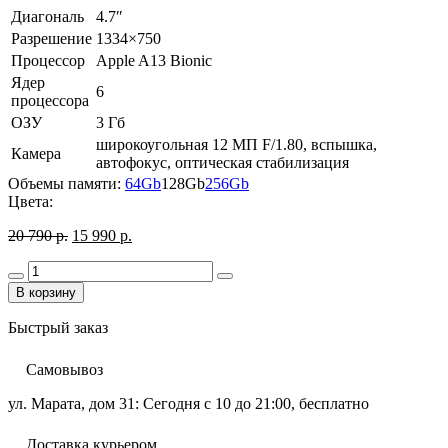
Диагональ
4.7″
Разрешение
1334×750
Процессор
Apple A13 Bionic
Ядер
6
процессора
ОЗУ
3 Гб
широкоугольная 12 МП F/1.80, вспышка,
Камера
автофокус, оптическая стабилизация
Объемы памяти:
64Gb
128Gb
256Gb
Цвета:
Первоначальная
Текущая
20 790
р.
15 990
р.
цена
цена:
Количество
составляла
15
Decrease
Increase
товара
20
990 р..
В корзину
quantity
quantity
iPhone
790 р..
SE
Быстрый заказ
2020
128GB
Самовывоз
Red
/
ул. Марата, дом 31:
Сегодня с 10 до 21:00, бесплатно
Коасный
Доставка курьером