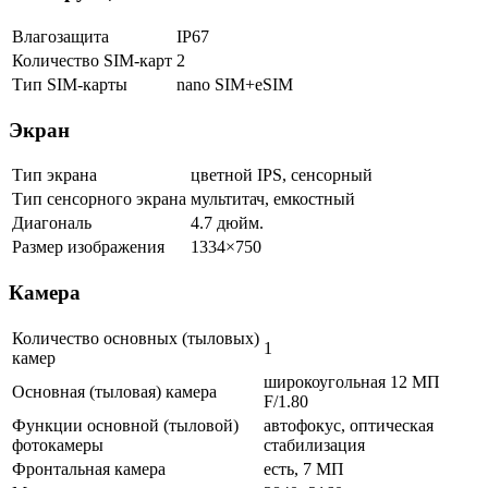
Влагозащита
IP67
Количество SIM-карт
2
Тип SIM-карты
nano SIM+eSIM
Экран
Тип экрана
цветной IPS, сенсорный
Тип сенсорного экрана
мультитач, емкостный
Диагональ
4.7 дюйм.
Размер изображения
1334×750
Камера
Количество основных (тыловых)
1
камер
широкоугольная 12 МП
Основная (тыловая) камера
F/1.80
Функции основной (тыловой)
автофокус, оптическая
фотокамеры
стабилизация
Фронтальная камера
есть, 7 МП