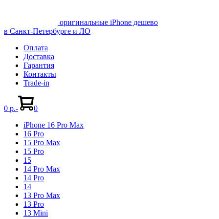
оригинальные iPhone дешево
в Санкт-Петербурге и ЛО
Оплата
Доставка
Гарантия
Контакты
Trade-in
Shopping
Items
Cart
in
0 р.
-
0
Cart
iPhone 16 Pro Max
16 Pro
15 Pro Max
15 Pro
15
14 Pro Max
14 Pro
14
13 Pro Max
13 Pro
13 Mini