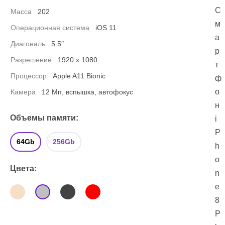
С
Масса
202
м
Операционная система
iOS 11
а
Диагональ
5.5″
р
Разрешение
1920 х 1080
т
Процессор
Apple A11 Bionic
ф
о
Камера
12 Мп, вспышка, автофокус
н
Объемы памяти:
i
P
64Gb
256Gb
h
o
Цвета:
n
e
8
P