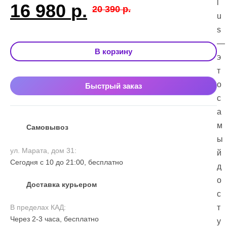
l
Первоначаль
Текущая
16 980
р.
20 390
р.
u
цена
цена:
s
—
В корзину
составляла
16
э
т
20
980 р..
о
Быстрый заказ
с
390 р..
а
м
Самовывоз
ы
ул. Марата, дом 31:
й
Сегодня с 10 до 21:00, бесплатно
д
о
Доставка курьером
с
В пределах КАД:
т
Через 2-3 часа, бесплатно
у