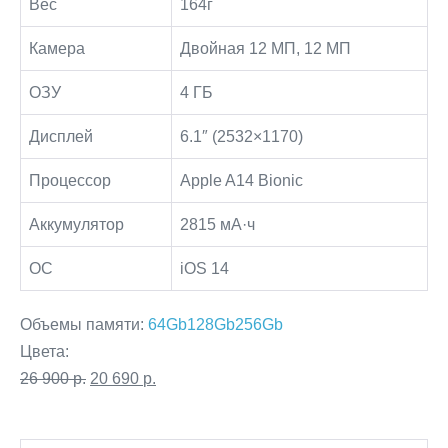
Вес
164г
Камера
Двойная 12 МП, 12 МП
ОЗУ
4 ГБ
Дисплей
6.1″ (2532×1170)
Процессор
Apple A14 Bionic
Аккумулятор
2815 мА·ч
ОС
iOS 14
Объемы памяти:
64Gb
128Gb
256Gb
Цвета:
Первоначальная
Текущая
26 900
р.
20 690
р.
цена
цена:
Количество
составляла
20
Decrease