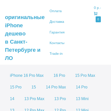
Shopping
0 р.
-
Оплата
Cart
оригинальные
Items
0
Доставка
iPhone
in
Cart
Гарантия
дешево
в Санкт-
Контакты
Петербурге и
Trade-in
ЛО
iPhone 16 Pro Max
16 Pro
15 Pro Max
15 Pro
15
14 Pro Max
14 Pro
14
13 Pro Max
13 Pro
13 Mini
13
12 Pro Max
12 Pro
12 Mini