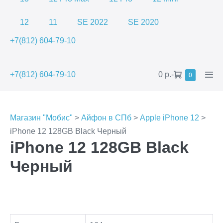
12
11
SE 2022
SE 2020
+7(812) 604-79-10
Shopping
Men
+7(812) 604-79-10
0 р.
-
Items
0
in
Cart
Togg
Cart
Магазин "Мобис"
>
Айфон в СПб
>
Apple iPhone 12
>
iPhone 12 128GB Black Черный
iPhone 12 128GB Black
Черный