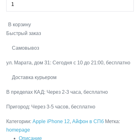
товара
26
690 р..
quantity
iPhone
900 р..
12
Increase
В корзину
128GB
quantity
Быстрый заказ
Black
Черный
Самовывоз
ул. Марата, дом 31:
Сегодня с 10 до 21:00, бесплатно
Доставка курьером
В пределах КАД:
Через 2-3 часа, бесплатно
Пригород:
Через 3-5 часов, бесплатно
Категории:
Apple iPhone 12
,
Айфон в СПб
Метка:
homepage
Описание